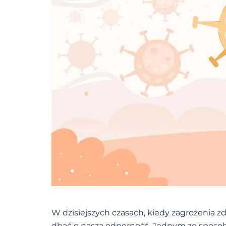
W dzisiejszych czasach, kiedy zagrożenia zd
dbać o naszą odporność. Jednym ze sposo