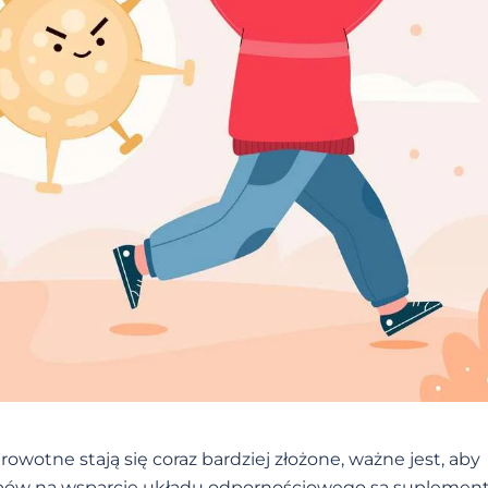
rowotne stają się coraz bardziej złożone, ważne jest, aby
bów na wsparcie układu odpornościowego są suplemen