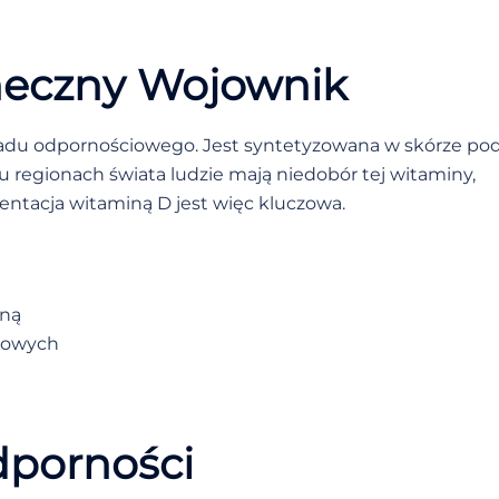
neczny Wojownik
ładu odpornościowego. Jest syntetyzowana w skórze po
 regionach świata ludzie mają niedobór tej witaminy,
ntacja witaminą D jest więc kluczowa.
ną
chowych
dporności